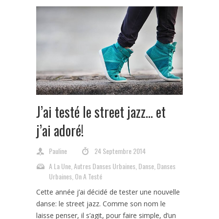
J’ai testé le street jazz… et
j’ai adoré!
Pauline
24 Septembre 2014
A La Une
,
Autres Danses Urbaines
,
Danse
,
Danses
Urbaines
,
On A Testé
Cette année j’ai décidé de tester une nouvelle
danse: le street jazz. Comme son nom le
laisse penser, il s’agit, pour faire simple, d’un