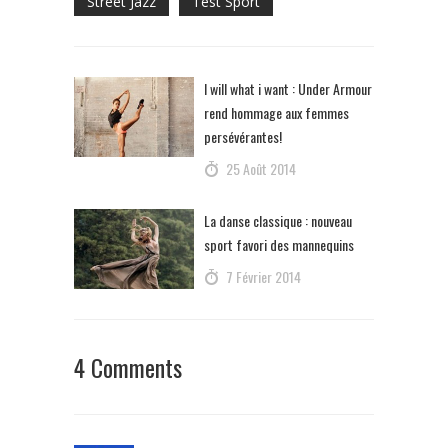
Street Jazz
Test Sport
I will what i want : Under Armour
rend hommage aux femmes
persévérantes!
25 Août 2014
La danse classique : nouveau
sport favori des mannequins
7 Février 2014
4 Comments