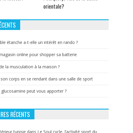
orientale?
ÉCENTS
ble étanche a-t-elle un intérêt en rando ?
 magasin online pour shopper sa batterie
e la musculation à la maison ?
 son corps en se rendant dans une salle de sport
a glucosamine peut vous apporter ?
RES RÉCENTS
térieur tunisie
dans
Le Soul cycle, l’activité sport du