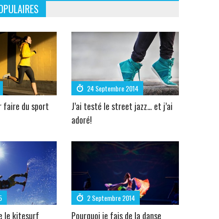
OPULAIRES
24 Septembre 2014
r faire du sport
J’ai testé le street jazz… et j’ai
adoré!
5
2 Septembre 2014
e le kitesurf
Pourquoi je fais de la danse