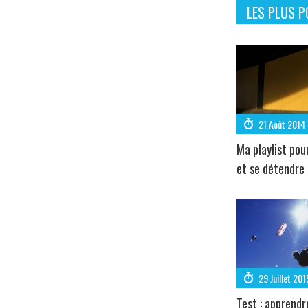
LES PLUS P
21 Août 2014
Ma playlist pou
et se détendre
29 Juillet 201
Test : apprendr