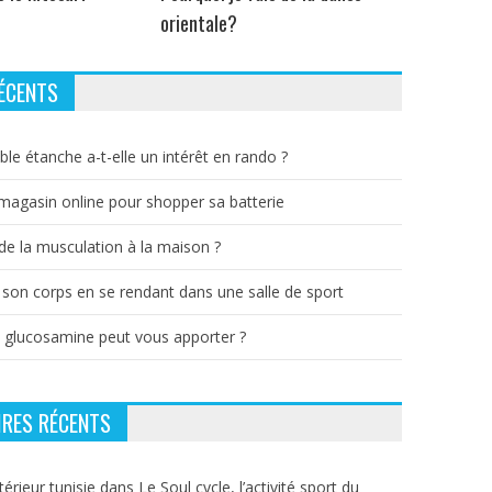
orientale?
ÉCENTS
ble étanche a-t-elle un intérêt en rando ?
 magasin online pour shopper sa batterie
e la musculation à la maison ?
 son corps en se rendant dans une salle de sport
a glucosamine peut vous apporter ?
RES RÉCENTS
térieur tunisie
dans
Le Soul cycle, l’activité sport du