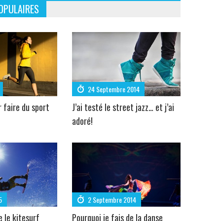
OPULAIRES
24 Septembre 2014
r faire du sport
J’ai testé le street jazz… et j’ai
adoré!
5
2 Septembre 2014
e le kitesurf
Pourquoi je fais de la danse