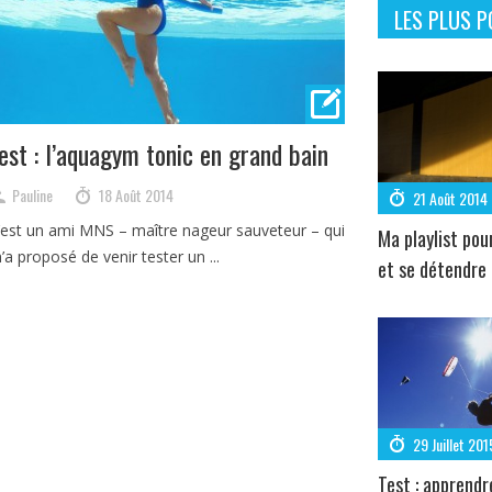
LES PLUS P
est : l’aquagym tonic en grand bain
Pauline
18 Août 2014
21 Août 2014
’est un ami MNS – maître nageur sauveteur – qui
Ma playlist pou
’a proposé de venir tester un ...
et se détendre
29 Juillet 201
Test : apprendr