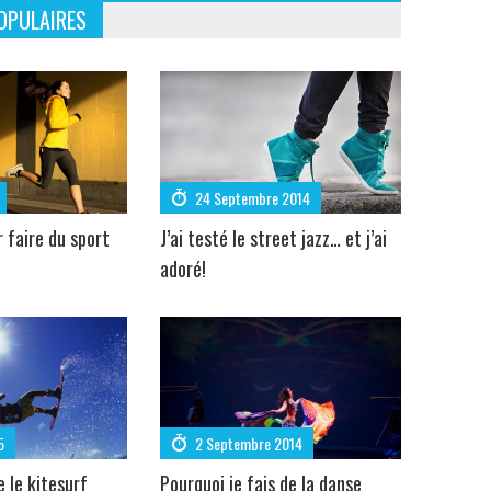
OPULAIRES
24 Septembre 2014
r faire du sport
J’ai testé le street jazz… et j’ai
adoré!
5
2 Septembre 2014
e le kitesurf
Pourquoi je fais de la danse