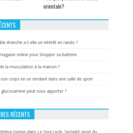
orientale?
ÉCENTS
ble étanche a-t-elle un intérêt en rando ?
 magasin online pour shopper sa batterie
e la musculation à la maison ?
 son corps en se rendant dans une salle de sport
a glucosamine peut vous apporter ?
RES RÉCENTS
térieur tunisie
dans
Le Soul cycle, l’activité sport du