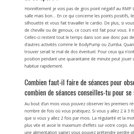
Honnêtement je vois pas de gros point négatif au RMP Le
salle mais bon… En ce qui concerne les points positifs, le
silhouette et vous fait travailler le cardio. De plus, si
de cheville ou de genoux, ce cours est fait pour vous. Il 
Celles-ci restent tout le temps dans son axe donc pas d
d’autres activités comme le BodyPump ou Zumba. Quand j’
trouver serait le mal de dos éventuel. Pour ceux qui n’ont
position pendant une quarantaine de minute peut jouer un
habitue rapidement.
Combien faut-il faire de séances pour obs
combien de séances conseilles-tu pour se 
Au bout d’un mois vous pouvez observer les premiers ré
nombre de fois où vous pratiquez. Si vous y allez 2 à 3 fo
que si vous y allez 2 fois par mois. La régularité et la m
plus vite et avoir le maximum d’effets sur votre corps.
une alimentation saine) vous pouvez prétendre perdre pl