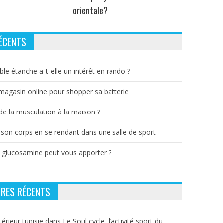
orientale?
ÉCENTS
ble étanche a-t-elle un intérêt en rando ?
 magasin online pour shopper sa batterie
e la musculation à la maison ?
 son corps en se rendant dans une salle de sport
a glucosamine peut vous apporter ?
RES RÉCENTS
térieur tunisie
dans
Le Soul cycle, l’activité sport du