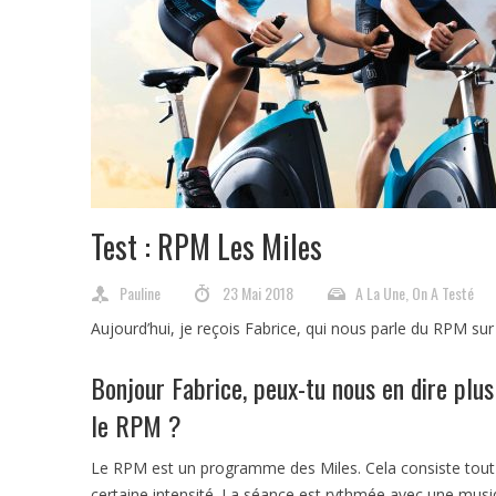
Test : RPM Les Miles
Pauline
23 Mai 2018
A La Une
,
On A Testé
Aujourd’hui, je reçois Fabrice, qui nous parle du RPM sur
Bonjour Fabrice, peux-tu nous en dire plu
le RPM ?
Le RPM est un programme des Miles. Cela consiste tout 
certaine intensité. La séance est rythmée avec une musiq