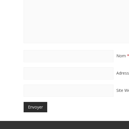
Nom
Adres
Site W