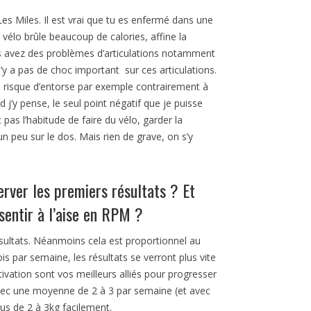
s Miles. Il est vrai que tu es enfermé dans une
 vélo brûle beaucoup de calories, affine la
 vous avez des problèmes d’articulations notamment
n’y a pas de choc important sur ces articulations.
e risque d’entorse par exemple contrairement à
y pense, le seul point négatif que je puisse
 pas l’habitude de faire du vélo, garder la
 peu sur le dos. Mais rien de grave, on s’y
erver les premiers résultats ? Et
sentir à l’aise en RPM ?
sultats. Néanmoins cela est proportionnel au
is par semaine, les résultats se verront plus vite
otivation sont vos meilleurs alliés pour progresser
 Avec une moyenne de 2 à 3 par semaine (et avec
us de 2 à 3kg facilement.