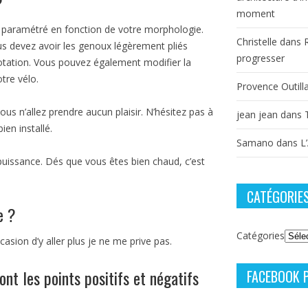
?
moment
re paramétré en fonction de votre morphologie.
Christelle
dans
ous devez avoir les genoux légèrement pliés
progresser
 rotation. Vous pouvez également modifier la
otre vélo.
Provence Outill
vous n’allez prendre aucun plaisir. N’hésitez pas à
jean jean
dans
ien installé.
Samano
dans
L
uissance. Dés que vous êtes bien chaud, c’est
CATÉGORIE
e ?
Catégories
casion d’y aller plus je ne me prive pas.
nt les points positifs et négatifs
FACEBOOK 