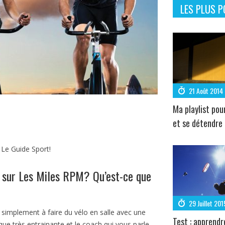
LES PLUS P
21 Août 2014
Ma playlist pou
et se détendre
 Le Guide Sport!
s sur Les Miles RPM? Qu’est-ce que
29 Juillet 201
simplement à faire du vélo en salle avec une
Test : apprendr
ue très entrainante et le coach qui vous parle