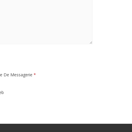
*
se De Messagerie
*
eb