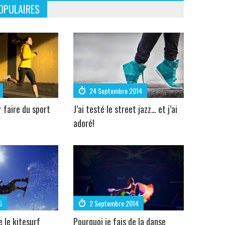
OPULAIRES
24 Septembre 2014
r faire du sport
J’ai testé le street jazz… et j’ai
adoré!
5
2 Septembre 2014
e le kitesurf
Pourquoi je fais de la danse