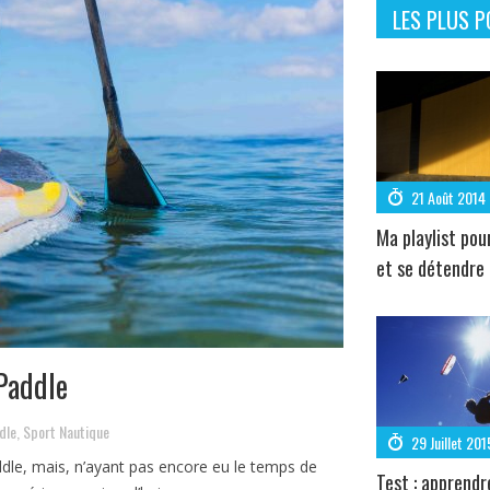
LES PLUS P
21 Août 2014
Ma playlist pou
et se détendre
Paddle
dle
,
Sport Nautique
29 Juillet 201
addle, mais, n’ayant pas encore eu le temps de
Test : apprendr