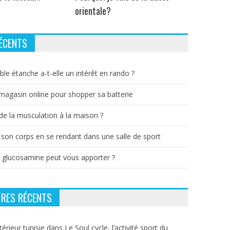
orientale?
ÉCENTS
ble étanche a-t-elle un intérêt en rando ?
 magasin online pour shopper sa batterie
e la musculation à la maison ?
 son corps en se rendant dans une salle de sport
a glucosamine peut vous apporter ?
RES RÉCENTS
térieur tunisie
dans
Le Soul cycle, l’activité sport du