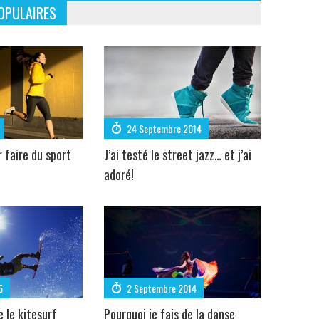
OPULAIRES
24 Septembre 2014
r faire du sport
J’ai testé le street jazz… et j’ai
adoré!
5
2 Septembre 2014
e le kitesurf
Pourquoi je fais de la danse