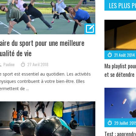
LES PLUS P
aire du sport pour une meilleure
ualité de vie
21 Août 2014
Pauline
27 Avril 2018
Ma playlist pou
et se détendre
e sport est essentiel au quotidien. Les activités
hysiques contribuent à votre bien-être. Elles
ermettent de ...
29 Juillet 201
Test : apprendr