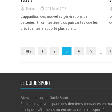
Pauline
20 Février 2018
L’apparition des nouvelles générations de
L
batteries lithium testées plus puissantes que les
d
précédentes a apporté plusieurs ...
PREV
1
2
3
4
5
1
…
LE GUIDE SPORT
Bienvenue sur Le Guide Sport.
Sur ce blog je vous parle des dernières tendances en ma
pratiques, vêtements ou encore accessoires sportifs.