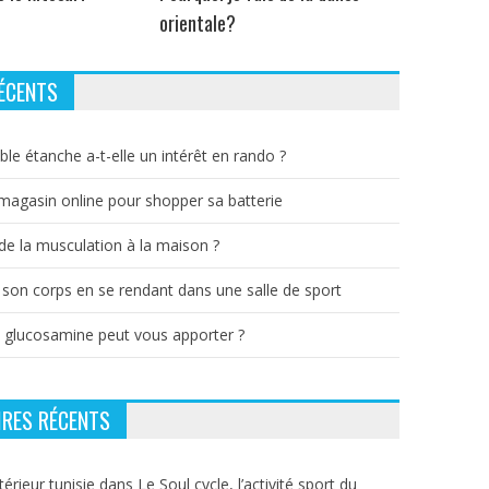
orientale?
ÉCENTS
ble étanche a-t-elle un intérêt en rando ?
 magasin online pour shopper sa batterie
e la musculation à la maison ?
 son corps en se rendant dans une salle de sport
a glucosamine peut vous apporter ?
RES RÉCENTS
térieur tunisie
dans
Le Soul cycle, l’activité sport du