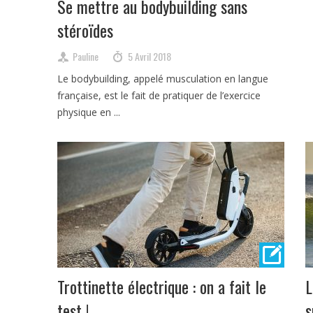
Se mettre au bodybuilding sans
stéroïdes
Pauline
5 Avril 2018
Le bodybuilding, appelé musculation en langue
française, est le fait de pratiquer de l’exercice
physique en ...
Trottinette électrique : on a fait le
L
test !
s