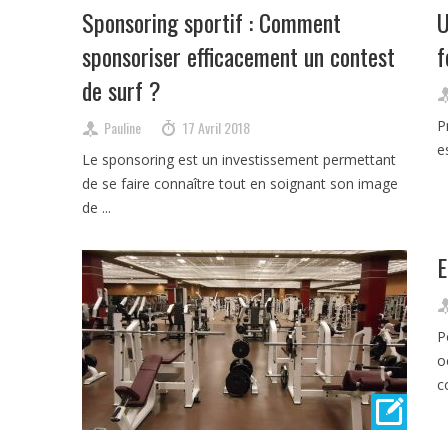
Sponsoring sportif : Comment
U
sponsoriser efficacement un contest
f
de surf ?
P
Pauline
17 Avril 2018
e
Le sponsoring est un investissement permettant
de se faire connaître tout en soignant son image
de ...
E
P
o
c