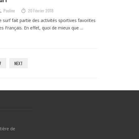
Pauline
20 Février 2018
e surf fait partie des activités sportives favorites
es Français. En effet, quoi de mieux que ...
7
NEXT
tière de