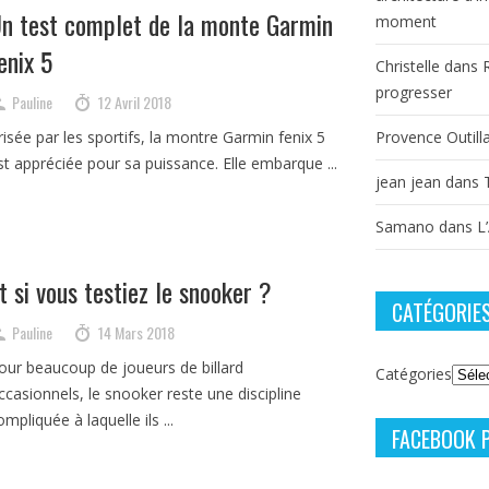
n test complet de la monte Garmin
moment
enix 5
Christelle
dans
progresser
Pauline
12 Avril 2018
risée par les sportifs, la montre Garmin fenix 5
Provence Outill
st appréciée pour sa puissance. Elle embarque ...
jean jean
dans
Samano
dans
L
t si vous testiez le snooker ?
CATÉGORIE
Pauline
14 Mars 2018
our beaucoup de joueurs de billard
Catégories
ccasionnels, le snooker reste une discipline
ompliquée à laquelle ils ...
FACEBOOK 