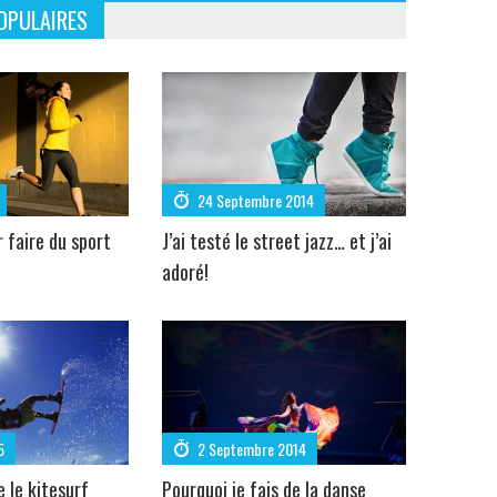
OPULAIRES
24 Septembre 2014
r faire du sport
J’ai testé le street jazz… et j’ai
adoré!
5
2 Septembre 2014
e le kitesurf
Pourquoi je fais de la danse